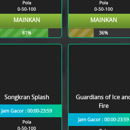
Pola
Pola
0-50-100
0-50-100
MAINKAN
MAINKAN
81%
36%
Songkran Splash
Guardians of Ice an
Fire
Jam Gacor : 00:00-23:59
Jam Gacor : 00:00-23:59
Pola
0-50-100