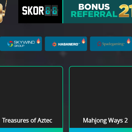
Treasures of Aztec
Mahjong Ways 2