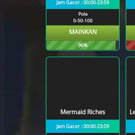
Jam Gacor : 00:00-23:59
Pola
0-50-100
MAINKAN
96%
Mermaid Riches
L
Jam Gacor : 00:00-23:59