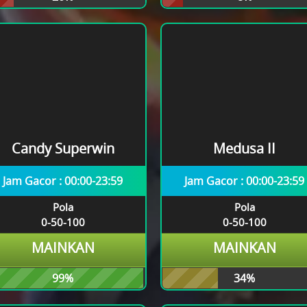
Candy Superwin
Medusa II
Jam Gacor : 00:00-23:59
Jam Gacor : 00:00-23:59
Pola
Pola
0-50-100
0-50-100
MAINKAN
MAINKAN
99%
34%