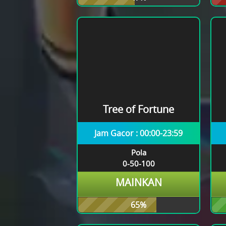
Tree of Fortune
Jam Gacor : 00:00-23:59
Pola
0-50-100
MAINKAN
65%