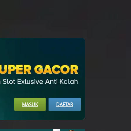
MASUK
DAFTAR