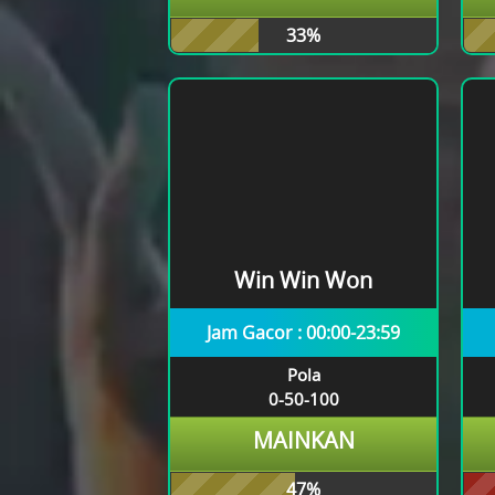
33%
Win Win Won
Jam Gacor : 00:00-23:59
Pola
0-50-100
MAINKAN
47%