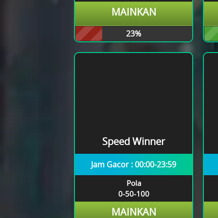
MAINKAN
23%
Speed Winner
Jam Gacor : 00:00-23:59
Pola
0-50-100
MAINKAN