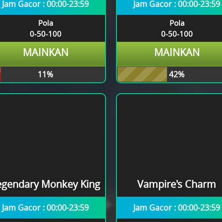
Jam Gacor : 00:00-23:59
Jam Gacor : 00:00-23:59
Pola
Pola
0-50-100
0-50-100
MAINKAN
MAINKAN
11%
42%
egendary Monkey King
Vampire's Charm
Jam Gacor : 00:00-23:59
Jam Gacor : 00:00-23:59