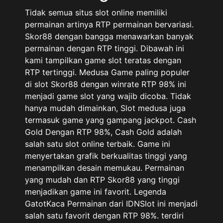
Tidak semua situs slot online memiliki
permainan artinya RTP permainan bervariasi.
Skor88 dengan bangga menawarkan banyak
permainan dengan RTP tinggi. Dibawah ini
kami tampilkan game slot teratas dengan
RTP tertinggi. Medusa Game paling populer
di slot Skor88 dengan winrate RTP 98% ini
menjadi game slot yang wajib dicoba. Tidak
hanya mudah dimainkan, Slot medusa juga
termasuk game yang gampang jackpot. Cash
Gold Dengan RTP 98%, Cash Gold adalah
salah satu slot online terbaik. Game ini
menyertakan grafik berkualitas tinggi yang
menampilkan desain memukau. Permainan
yang mudah dan RTP Skor88 yang tinggi
menjadikan game ini favorit. Legenda
GatotKaca Permainan dari IDNSlot ini menjadi
salah satu favorit dengan RTP 98%. terdiri