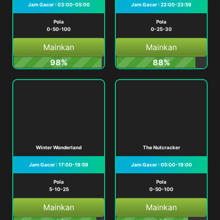
Jam Gacor : 03:00-05:00
Jam Gacor : 22:00-23:59
Pola
Pola
0-50-100
0-25-30
Mainkan
Mainkan
98%
88%
Winter Wonderland
The Nutcracker
Jam Gacor : 17:00-19:59
Jam Gacor : 05:00-19:00
Pola
Pola
5-10-25
0-50-100
Mainkan
Mainkan