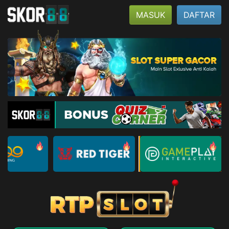
MASUK
DAFTAR