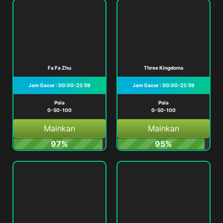
Fa Fa Zhu
Three Kingdoms
Jam Gacor : 00:00-23:59
Jam Gacor : 00:00-23:59
Pola
Pola
0-50-100
0-50-100
Mainkan
Mainkan
97%
95%