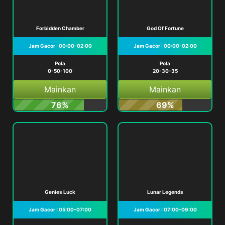
Forbidden Chamber
God Of Fortune
Jam Gacor : 00:00-02:00
Jam Gacor : 00:00-02:00
Pola
Pola
0-50-100
20-30-35
Mainkan
Mainkan
76%
69%
Genies Luck
Lunar Legends
Jam Gacor : 05:00-07:00
Jam Gacor : 07:00-09:00