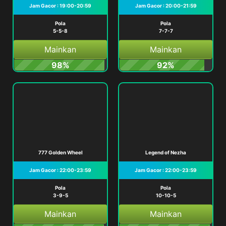
Jam Gacor : 19:00-20:59
Jam Gacor : 20:00-21:59
Pola
Pola
5-5-8
7-7-7
Mainkan
Mainkan
98%
92%
777 Golden Wheel
Legend of Nezha
Jam Gacor : 22:00-23:59
Jam Gacor : 22:00-23:59
Pola
Pola
3-9-5
10-10-5
Mainkan
Mainkan